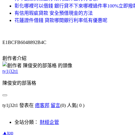
彰化哪裡可以借錢 銀行貸不下來哪裡過件率100%立即撥
有信用瑕疵貸款 安全預借現金的方法
花蓮證件借錢 貸款哪間銀行利率低有優惠呢
E1BCFB6048892B4C
創作者介紹
ty1j32t1
陳俊安的部落格
ty1j32t1 發表在
痞客邦
留言
(0)
人氣(
0
)
全站分類：
財經企管
▲top